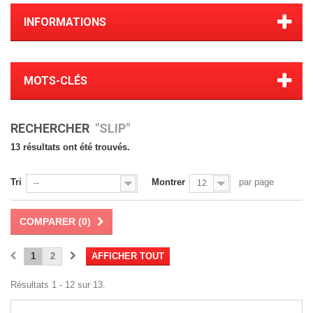
INFORMATIONS
MOTS-CLÉS
RECHERCHER
"SLIP"
13 résultats ont été trouvés.
Tri
Montrer
par page
--
12
COMPARER (
0
)
1
2
AFFICHER TOUT
Résultats 1 - 12 sur 13.