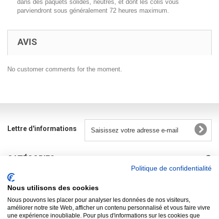
dans des paquets solides, neutres, et dont les colis vous
parviendront sous généralement 72 heures maximum.
AVIS
No customer comments for the moment.
Lettre d'informations
CATÉGORIES
Politique de confidentialité
INFORMATIONS
Nous utilisons des cookies
R.G.P.D.
Nous pouvons les placer pour analyser les données de nos visiteurs,
améliorer notre site Web, afficher un contenu personnalisé et vous faire vivre
une expérience inoubliable. Pour plus d'informations sur les cookies que
MON COMPTE