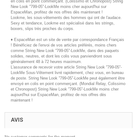
en colis en point commerçant. (Colissimo et Chronopost) String
New Look ''799-05''-LookMe moins cher aujourd'hui sur
EspaceMan, profitez de nos offres dès maintenant !
Lookme, les sous-vêtements des hommes qui ont de l'audace.
Sexy et tendance, Lookme est spécialisé dans les strings,
boxers, slips très proches du corps.
♦ EspaceMan est un site de vente par correspondance Français
! Bénéficiez de l'envoi de vos articles préférés, moins chers
comme String New Look ''799-05''-LookMe, dans des paquets
solides, neutres, et dont les colis vous parviendront sous
généralement 48 à 72 heures maximum.
L'assurance de recevoir votre article String New Look ''799-05''-
LookMe Sous-Vêtement livré rapidement, chez vous, en bureau
de poste. String New Look ''799-05''-LookMe peut également être
envoyé en colis en point commerçant. (Mondial Relay, Colissimo
et Chronopost) String New Look ''799-05''-LookMe moins cher
aujourd'hui sur EspaceMan, profitez de nos offres dès
maintenant !
AVIS
No customer comments for the moment.