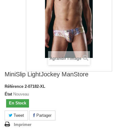
Agrandir l'image
MiniSlip LightJockey ManStore
Référence
2-07182-XL
État
Nouveau
En Stock
Tweet
Partager
Imprimer