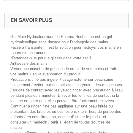
EN SAVOIR PLUS
Gel Main Hydroalcoolique de Pharma-Recherche est un gel
hydroalcoolique sans rinçage pour l'antisepsie des mains.
Facile à transporter, il est la solution pour nettoyer vos mains en
toutes circonstances.
N'attendez-plus pour le glisser dans votre sac !
Antisepsie des mains.
Verser une noisette de gel dans le creux de vos mains et frotter
vos mains jusqu'à évaporation du produit.
Précautions : ne pas ingérer / usage externe sur peau saine
uniquement / éviter tout contact avec les yeux et les muqueuses
/ en cas de contact avec les yeux : rincer avec précaution à l'eau
pendant plusieurs minutes. Enlever les lentilles de contact si la
victime en porte et si elles peuvent être facilement enlevées.
Continuer à rincer. / ne pas appliquer sur une peau irritée ou
présentant des brûlures ou des lésions / tenir hors de portée des
enfants / en cas d'irritation, cesser d'utiliser le produit et
consulter un médecin / tenir à l'écart de toutes sources de
chaleur.
Liquide inflammable : tenir éloigné de la chaleur et de toute