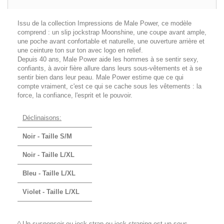
Issu de la collection Impressions de Male Power, ce modèle
comprend : un slip jockstrap Moonshine, une coupe avant ample,
une poche avant confortable et naturelle, une ouverture arrière et
une ceinture ton sur ton avec logo en relief.
Depuis 40 ans, Male Power aide les hommes à se sentir sexy,
confiants, à avoir fière allure dans leurs sous-vêtements et à se
sentir bien dans leur peau. Male Power estime que ce qui
compte vraiment, c'est ce qui se cache sous les vêtements : la
force, la confiance, l'esprit et le pouvoir.
Déclinaisons:
Noir - Taille S/M
Noir - Taille L/XL
Bleu - Taille L/XL
Violet - Taille L/XL
◊ Un suspensoir ou jock-strap ou jock-straping est un sous-