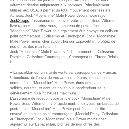
vêtement destiné uniquement aux hommes. Principalement
utilisés aux USA, il permet un total mouvement des fessiers.
Achetez Jock ''Moonshine'' Male Power depuis notre rayon
JockStraps
, l'assurance de recevoir votre article Sous-Vêtement
livré rapidement, chez vous, en bureau de poste. Jock
''Moonshine'' Male Power peut également être envoyé en colis en
point commerçant. (Colissimo et Chronopost) Jock ''Moonshine''
Male Power moins cher aujourd'hui sur EspaceMan, profitez de
nos offres dès maintenant !
Jock ''Moonshine'' Male Power livré discrètement en Colissimo
Domicile, Colissimo Commerçant , Chronopost ou Chrono Relais
!
♦ EspaceMan est un site de vente par correspondance Français
! Bénéficiez de l'envoi de vos articles préférés, moins chers
comme Jock ''Moonshine'' Male Power, dans des paquets
solides, neutres, et dont les colis vous parviendront sous
généralement 48 à 72 heures maximum.
L'assurance de recevoir votre article Jock ''Moonshine'' Male
Power Sous-Vêtement livré rapidement, chez vous, en bureau de
poste. Jock ''Moonshine'' Male Power peut également être
envoyé en colis en point commerçant. (Mondial Relay, Colissimo
et Chronopost) Jock ''Moonshine'' Male Power moins cher
aujourd'hui sur EspaceMan, profitez de nos offres dès