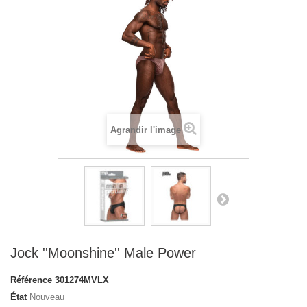
Agrandir l'image
Jock ''Moonshine'' Male Power
Référence
301274MVLX
État
Nouveau