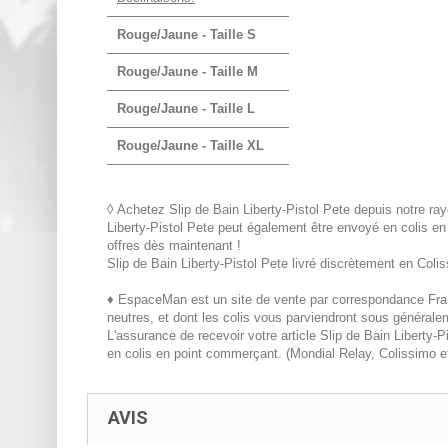
Rouge/Jaune - Taille S
Rouge/Jaune - Taille M
Rouge/Jaune - Taille L
Rouge/Jaune - Taille XL
◊ Achetez Slip de Bain Liberty-Pistol Pete depuis notre ra
Liberty-Pistol Pete peut également être envoyé en colis e
offres dès maintenant !
Slip de Bain Liberty-Pistol Pete livré discrètement en Co
♦ EspaceMan est un site de vente par correspondance Franç
neutres, et dont les colis vous parviendront sous généra
L'assurance de recevoir votre article Slip de Bain Liberty
en colis en point commerçant. (Mondial Relay, Colissimo et
AVIS