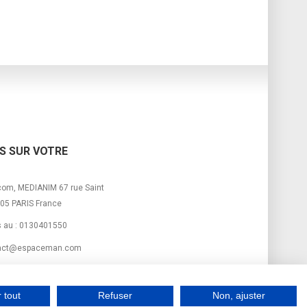
S SUR VOTRE
om, MEDIANIM 67 rue Saint
05 PARIS France
 au :
0130401550
act@espaceman.com
 tout
Refuser
Non, ajuster