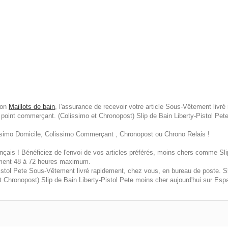
yon
Maillots de bain
, l'assurance de recevoir votre article Sous-Vêtement livr
n point commerçant. (Colissimo et Chronopost) Slip de Bain Liberty-Pistol Pet
lissimo Domicile, Colissimo Commerçant , Chronopost ou Chrono Relais !
ais ! Bénéficiez de l'envoi de vos articles préférés, moins chers comme Slip
lement 48 à 72 heures maximum.
-Pistol Pete Sous-Vêtement livré rapidement, chez vous, en bureau de poste. S
 Chronopost) Slip de Bain Liberty-Pistol Pete moins cher aujourd'hui sur Esp