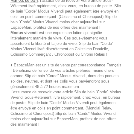
Maillots de bain
, l'assurance de recevoir votre article Sous-
Vêtement livré rapidement, chez vous, en bureau de poste. Slip
de bain ''Corde'' Modus Vivendi peut également être envoyé en
colis en point commerçant. (Colissimo et Chronopost) Slip de
bain ''Corde'' Modus Vivendi moins cher aujourd'hui sur
EspaceMan, profitez de nos offres dès maintenant !
Modus vivendi
est une expression latine qui signifie
littéralement manière de vivre. Ces sous-vêtement vous
apporteront la liberté et la joie de vivre. Slip de bain ''Corde''
Modus Vivendi livré discrètement en Colissimo Domicile,
Colissimo Commerçant , Chronopost ou Chrono Relais !
♦ EspaceMan est un site de vente par correspondance Français
! Bénéficiez de l'envoi de vos articles préférés, moins chers
comme Slip de bain ''Corde'' Modus Vivendi, dans des paquets
solides, neutres, et dont les colis vous parviendront sous
généralement 48 à 72 heures maximum.
L'assurance de recevoir votre article Slip de bain ''Corde'' Modus
Vivendi Sous-Vêtement livré rapidement, chez vous, en bureau
de poste. Slip de bain ''Corde'' Modus Vivendi peut également
être envoyé en colis en point commerçant. (Mondial Relay,
Colissimo et Chronopost) Slip de bain ''Corde'' Modus Vivendi
moins cher aujourd'hui sur EspaceMan, profitez de nos offres
dès maintenant !