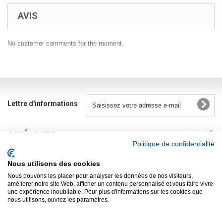
AVIS
No customer comments for the moment.
Lettre d'informations
CATÉGORIES
Politique de confidentialité
INFORMATIONS
Nous utilisons des cookies
R.G.P.D.
Nous pouvons les placer pour analyser les données de nos visiteurs,
améliorer notre site Web, afficher un contenu personnalisé et vous faire vivre
une expérience inoubliable. Pour plus d'informations sur les cookies que
MON COMPTE
nous utilisons, ouvrez les paramètres.
INFORMATIONS SUR VOTRE BOUTIQUE